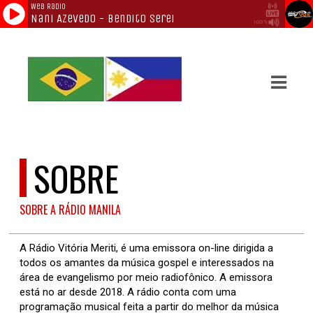
ASTS
IAS
IA
RAMAÇÃO
SOBRE
TOS
SOBRE A RÁDIO MANILA
E
E
A Rádio Vitória Meriti, é uma emissora on-line dirigida a
todos os amantes da música gospel e interessados na
ATO
área de evangelismo por meio radiofônico. A emissora
está no ar desde 2018. A rádio conta com uma
programação musical feita a partir do melhor da música